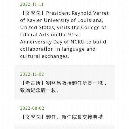
2022-11-11
【文學院】President Reynold Verret
of Xavier University of Louisiana,
United States, visits the College of
Liberal Arts on the 91st
Annerversity Day of NCKU to build
collaboration in language and
cultural exchanges.
2022-11-02
【考古所】劉益昌教授卸任所長一職，
致贈紀念牌一枚。
2022-08-02
【文學院】卸任、新任院長交接典禮