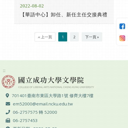
2022-08-02
【華語中心】卸任、新任主任交接典禮
« 上一頁
1
2
下一頁 »
:::
地址 ：
701401臺南市東區大學路1號 修齊大樓7樓
電子郵件 ：
em52000@email.ncku.edu.tw
電話 ：
06-2757575 轉 52000
傳真 ：
06-2757453