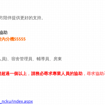
方陪伴提供更好的支持。
協助
校內分機
55555
人員
)
、宿舍管理員、
輔導員、房東
續超過一個以上
，
請務必尋求專
業人員的協助
，尋求協助
_ncku/index.aspx