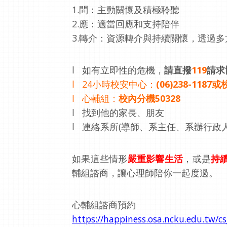
1.
問：主動關懷及積極聆聽
2.
應：適當回應和支持陪伴
3.
轉介：資源轉介與持續關懷，透過多
l
如有立即性的危機，
請直撥
119
請求
l 24
小時校安中心：
(06)238-1187
或
l
心輔組：
校內分機
50328
l
找到他的家長、朋友
l
連絡系所
(
導師、系主任、系辦行政
如果這些情形
嚴重影響生活
，或是
持
輔組諮商，讓心理師陪你一起度過。
心輔組諮商預約
https://happiness.osa.ncku.
edu.tw/cs