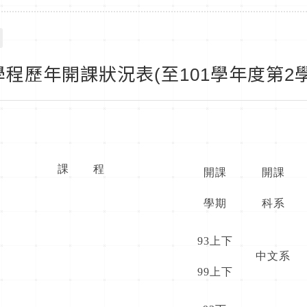
程歷年開課狀況表(至101學年度第2學
課 程
開課
開課
學期
科系
93上下
中文系
99上下