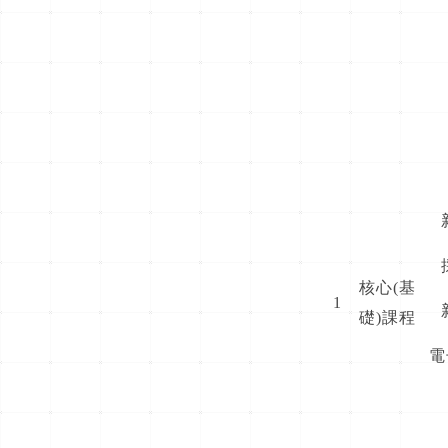
核心(基
1
礎)課程
電