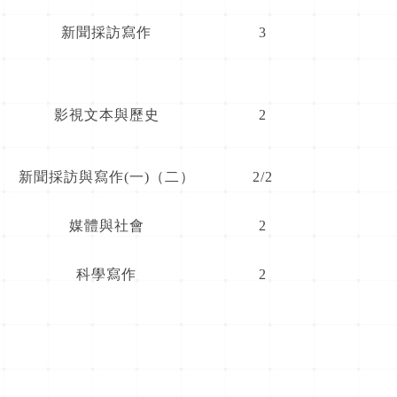
新聞採訪寫作
3
影視文本與歷史
2
新聞採訪與寫作(一)（二）
2/2
媒體與社會
2
科學寫作
2