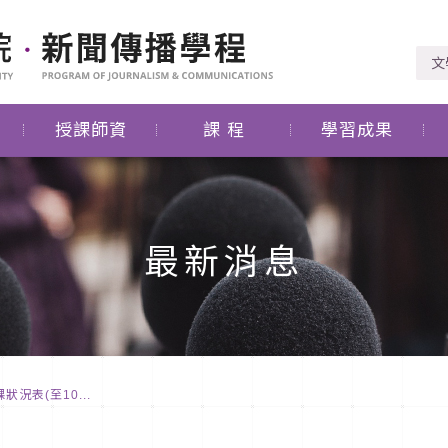
文
授課師資
課 程
學習成果
最新消息
況表(至10...
度