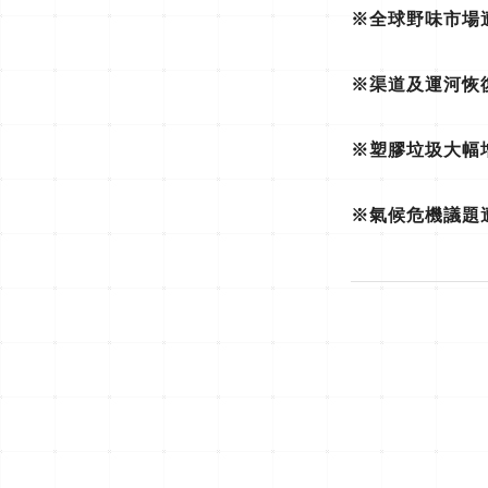
※全球野味市場
※渠道及運河恢
※塑膠垃圾大幅
※氣候危機議題