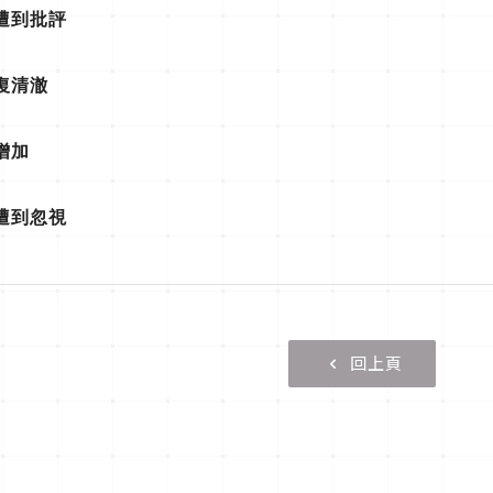
遭到批評
復清澈
增加
遭到忽視
回上頁