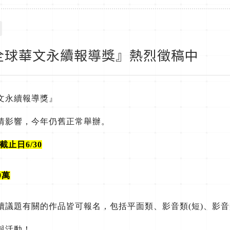
全球華文永續報導獎』熱烈徵稿中
文永續報導獎』
情影響，
今年仍舊正常舉辦。
截止日6/30
0萬
續議題有關的作品皆可報名，
包括平面類、影音類(短)、影音
與活動！