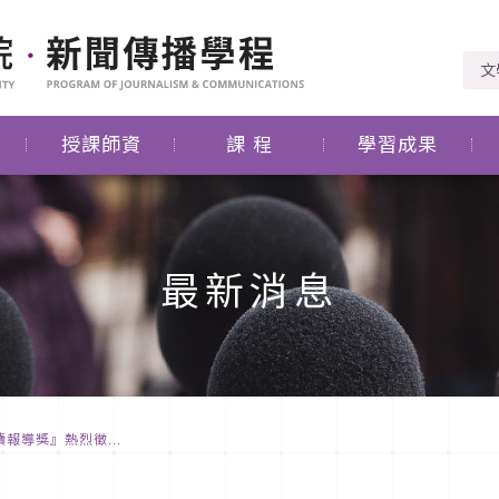
文
授課師資
課 程
學習成果
最新消息
報導獎』熱烈徵...
度