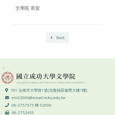
文學院 恭賀
Back
:::
ADD :
701 台南市大學路1號(光復校區修齊大樓7樓)
Email :
em52000@email.ncku.edu.tw
TEL :
06-2757575 轉 52000
FAX :
06-2752453