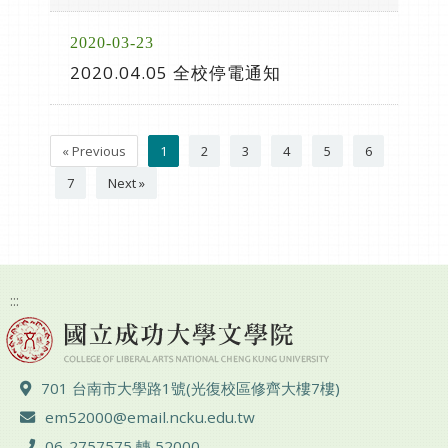
2020-03-23
2020.04.05 全校停電通知
« Previous
1
2
3
4
5
6
7
Next »
:::
ADD :
701 台南市大學路1號(光復校區修齊大樓7樓)
Email :
em52000@email.ncku.edu.tw
TEL :
06-2757575 轉 52000