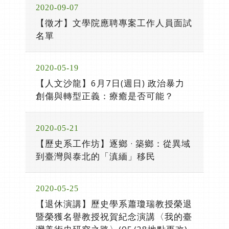
2020-09-07
【徵才】文學院應聘專案工作人員面試
名單
2020-05-19
【人文沙龍】6月7日(週日) 政治暴力
創傷與轉型正義：療癒是否可能？
2020-05-21
【歷史系工作坊】逐鄉 · 築鄉：從異域
到臺灣與泰北的「滇緬」移民
2020-05-25
【退休演講】歷史學系蕭瓊瑞教授榮退
暨榮獲名譽教授祝賀紀念演講〈我的臺