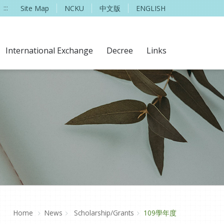
:::
Site Map
NCKU
中文版
ENGLISH
International Exchange
Decree
Links
Home
News
Scholarship/Grants
109學年度