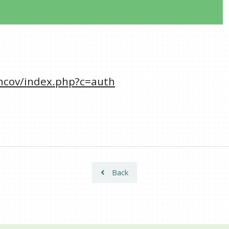
/ncov/index.php?c=auth
Back