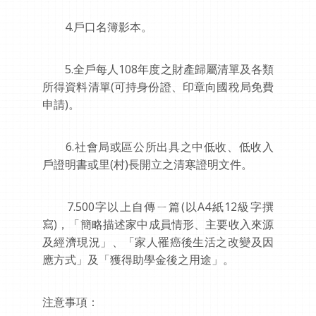
4.戶口名簿影本。
5.全戶每人108年度之財產歸屬清單及各類
所得資料清單(可持身份證、印章向國稅局免費
申請)。
6.社會局或區公所出具之中低收、低收入
戶證明書或里(村)長開立之清寒證明文件。
7.500字以上自傳ㄧ篇(以A4紙12級字撰
寫)，「簡略描述家中成員情形、主要收入來源
及經濟現況」、「家人罹癌後生活之改變及因
應方式」及「獲得助學金後之用途」。
注意事項：