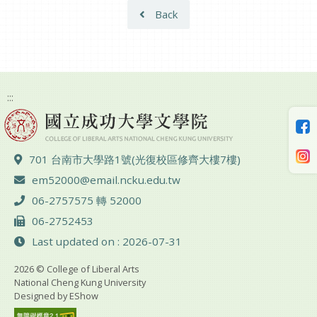
Back
:::
ADD :
701 台南市大學路1號(光復校區修齊大樓7樓)
Email :
em52000@email.ncku.edu.tw
TEL :
06-2757575 轉 52000
FAX :
06-2752453
Last updated on : 2026-07-31
2026 © College of Liberal Arts
National Cheng Kung University
Designed by
EShow