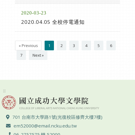
2020-03-23
2020.04.05 全校停電通知
« Previous
1
2
3
4
5
6
7
Next »
:::
ADD :
701 台南市大學路1號(光復校區修齊大樓7樓)
Email :
em52000@email.ncku.edu.tw
TEL :
06-2757575 轉 52000