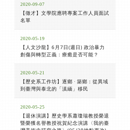
2020-09-07
【徵才】文學院應聘專案工作人員面試
名單
2020-05-19
【人文沙龍】6月7日(週日) 政治暴力
創傷與轉型正義：療癒是否可能？
2020-05-21
【歷史系工作坊】逐鄉 · 築鄉：從異域
到臺灣與泰北的「滇緬」移民
2020-05-25
【退休演講】歷史學系蕭瓊瑞教授榮退
暨榮獲名譽教授祝賀紀念演講〈我的臺