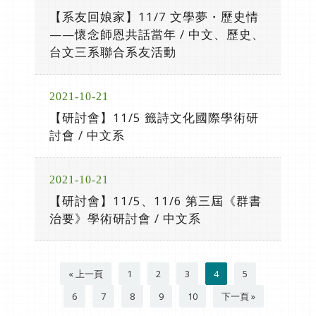
【系友回娘家】11/7 文學夢・歷史情
——懷念師恩共話當年 / 中文、歷史、
台文三系聯合系友活動
2021-10-21
【研討會】11/5 籤詩文化國際學術研
討會 / 中文系
2021-10-21
【研討會】11/5、11/6 第三屆《群書
治要》學術研討會 / 中文系
« 上一頁
1
2
3
4
5
6
7
8
9
10
下一頁 »