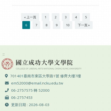
« 上一頁
1
2
3
4
5
6
7
8
9
10
下一頁 »
:::
地址 ：
701401臺南市東區大學路1號 修齊大樓7樓
電子郵件 ：
em52000@email.ncku.edu.tw
電話 ：
06-2757575 轉 52000
傳真 ：
06-2757453
更新日期 : 2026-08-03